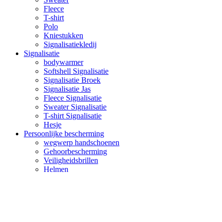
Fleece
T-shirt
Polo
Kniestukken
Signalisatiekledij
Signalisatie
bodywarmer
Softshell Signalisatie
Signalisatie Broek
Signalisatie Jas
Fleece Signalisatie
Sweater Signalisatie
T-shirt Signalisatie
Hesje
Persoonlijke bescherming
wegwerp handschoenen
Gehoorbescherming
Veiligheidsbrillen
Helmen
wegwerp overal
Werkhandschoenen
Stofmaskers
© Copyright 2017 -
2026 | EDIEGO TEXTILES BVBA | ALL
RIGHTS RESERVED |
privacy
|
cookies
| WEBSITE
boostU