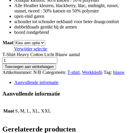
Antique kleuren: 90% katoen / 10% polyester
Alle Heather kleuren, blackberry, lilac, midnight, russet,
sunset, tweed : 50% katoen en 50% polyester
open eind garen
schouder tot schouder nekband voor beter draagcomfort
dubbeldraads gestikt bij de armen
boord rondgebreid
Maat
Verwijder selectie
T-Shirt Heavy Cotton Licht Blauw aantal
Toevoegen aan winkelwagen
Artikelnummer:
N/B
Categorieën:
T-shirt
,
Werkkledij
Tag:
blauw
Aanvullende informatie
Aanvullende informatie
Maat
S, M, L, XL, XXL
Gerelateerde producten